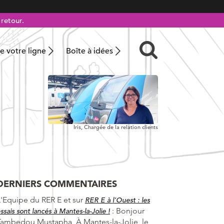
retour.
 votre ligne
Boîte à idées
Iris, Chargée de la relation clients
DERNIERS COMMENTAIRES
L'Equipe du RER E et
sur
RER E à l’Ouest : les
:
Bonjour
ssais sont lancés à Mantes-la-Jolie !
Tambedou Mustapha, À Mantes-la-Jolie, le