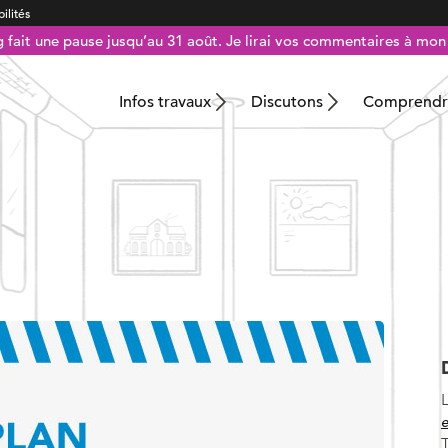
ilités
g fait une pause jusqu’au 31 août. Je lirai vos commentaires à mon 
Infos travaux
Discutons
Comprendre
e