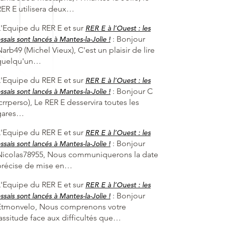
RER E utilisera deux…
L'Equipe du RER E et
sur
RER E à l’Ouest : les
:
Bonjour
ssais sont lancés à Mantes-la-Jolie !
arb49 (Michel Vieux), C'est un plaisir de lire
quelqu'un…
L'Equipe du RER E et
sur
RER E à l’Ouest : les
:
Bonjour C
ssais sont lancés à Mantes-la-Jolie !
crrperso), Le RER E desservira toutes les
gares…
L'Equipe du RER E et
sur
RER E à l’Ouest : les
:
Bonjour
ssais sont lancés à Mantes-la-Jolie !
Nicolas78955, Nous communiquerons la date
précise de mise en…
L'Equipe du RER E et
sur
RER E à l’Ouest : les
:
Bonjour
ssais sont lancés à Mantes-la-Jolie !
Etmonvelo, Nous comprenons votre
lassitude face aux difficultés que…