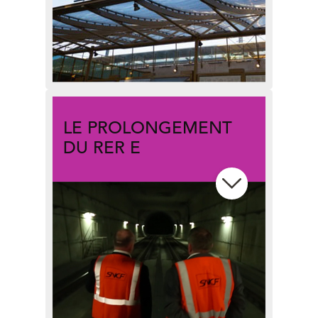
LE PROLONGEMENT
DU RER E
Quand le RER E sera-t-il prolongé
jusqu’à Mantes-la-Jolie ? Quels
bénéfices peut-on en attendre ?