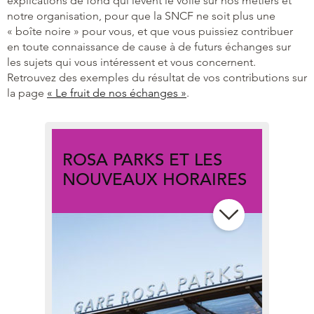
explications de fond qui lèvent le voile sur nos métiers et
notre organisation, pour que la SNCF ne soit plus une
« boîte noire » pour vous, et que vous puissiez contribuer
en toute connaissance de cause à de futurs échanges sur
les sujets qui vous intéressent et vous concernent.
Retrouvez des exemples du résultat de vos contributions sur
la page
« Le fruit de nos échanges »
.
ROSA PARKS ET LES
NOUVEAUX HORAIRES
Les réponses aux premières
questions soulevées par les
changements d’horaires – salués
par les uns, critiqués par d’autres –
de décembre 2015