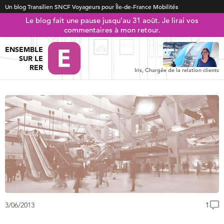
Un blog Transilien SNCF Voyageurs pour Île-de-France Mobilités
Le blog fait une pause jusqu’au 31 août. Je lirai vos
commentaires à mon retour.
ENSEMBLE
SUR LE
RER
Iris, Chargée de la relation clients
3/06/2013
1