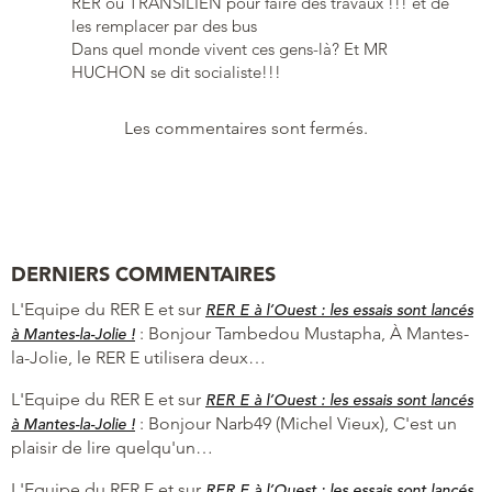
RER ou TRANSILIEN pour faire des travaux !!! et de
les remplacer par des bus
Dans quel monde vivent ces gens-là? Et MR
HUCHON se dit socialiste!!!
Les commentaires sont fermés.
DERNIERS COMMENTAIRES
L'Equipe du RER E et
sur
RER E à l’Ouest : les essais sont lancés
:
Bonjour Tambedou Mustapha, À Mantes-
à Mantes-la-Jolie !
la-Jolie, le RER E utilisera deux…
L'Equipe du RER E et
sur
RER E à l’Ouest : les essais sont lancés
:
Bonjour Narb49 (Michel Vieux), C'est un
à Mantes-la-Jolie !
plaisir de lire quelqu'un…
L'Equipe du RER E et
sur
RER E à l’Ouest : les essais sont lancés