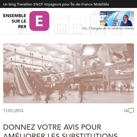
Un blog Transilien SNCF Voyageurs pour Île-de-France Mobilités
ENSEMBLE
SUR LE
RER
Iris, Chargée de la relation clients
17/01/2014
14
DONNEZ VOTRE AVIS POUR
AMÉLIORER LES SUBSTITUTIONS