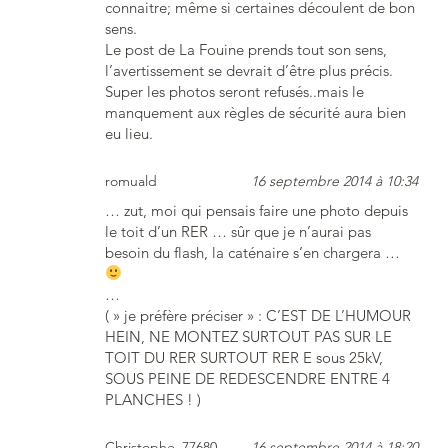
connaitre; même si certaines découlent de bon
sens.
Le post de La Fouine prends tout son sens,
l’avertissement se devrait d’être plus précis.
Super les photos seront refusés..mais le
manquement aux règles de sécurité aura bien
eu lieu.
romuald
16 septembre 2014 à 10:34
… zut, moi qui pensais faire une photo depuis
le toit d’un RER … sûr que je n’aurai pas
besoin du flash, la caténaire s’en chargera …
…
( » je préfère préciser » : C’EST DE L’HUMOUR
HEIN, NE MONTEZ SURTOUT PAS SUR LE
TOIT DU RER SURTOUT RER E sous 25kV,
SOUS PEINE DE REDESCENDRE ENTRE 4
PLANCHES ! )
Christophe_77680
16 septembre 2014 à 18:20