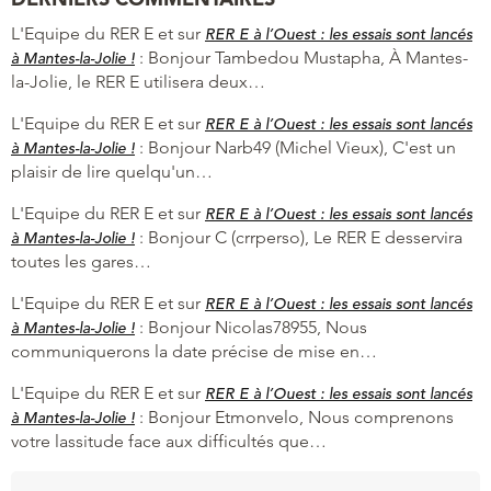
L'Equipe du RER E et
sur
RER E à l’Ouest : les essais sont lancés
:
Bonjour Tambedou Mustapha, À Mantes-
à Mantes-la-Jolie !
la-Jolie, le RER E utilisera deux…
L'Equipe du RER E et
sur
RER E à l’Ouest : les essais sont lancés
:
Bonjour Narb49 (Michel Vieux), C'est un
à Mantes-la-Jolie !
plaisir de lire quelqu'un…
L'Equipe du RER E et
sur
RER E à l’Ouest : les essais sont lancés
:
Bonjour C (crrperso), Le RER E desservira
à Mantes-la-Jolie !
toutes les gares…
L'Equipe du RER E et
sur
RER E à l’Ouest : les essais sont lancés
:
Bonjour Nicolas78955, Nous
à Mantes-la-Jolie !
communiquerons la date précise de mise en…
L'Equipe du RER E et
sur
RER E à l’Ouest : les essais sont lancés
:
Bonjour Etmonvelo, Nous comprenons
à Mantes-la-Jolie !
votre lassitude face aux difficultés que…