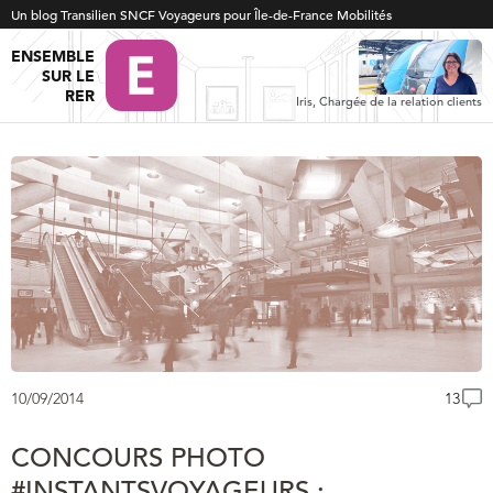
Un blog Transilien SNCF Voyageurs pour Île-de-France Mobilités
ENSEMBLE
SUR LE
RER
Iris, Chargée de la relation clients
10/09/2014
13
CONCOURS PHOTO
#INSTANTSVOYAGEURS :