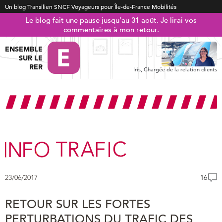
Un blog Transilien SNCF Voyageurs pour Île-de-France Mobilités
Le blog fait une pause jusqu’au 31 août. Je lirai vos
commentaires à mon retour.
ENSEMBLE
SUR LE
RER
Iris, Chargée de la relation clients
23/06/2017
16
RETOUR SUR LES FORTES
PERTURBATIONS DU TRAFIC DES