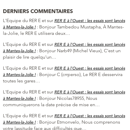
DERNIERS COMMENTAIRES
L'Equipe du RER E et
sur
RER E à l’Ouest : les essais sont lancés
:
Bonjour Tambedou Mustapha, À Mantes-
à Mantes-la-Jolie !
la-Jolie, le RER E utilisera deux…
L'Equipe du RER E et
sur
RER E à l’Ouest : les essais sont lancés
:
Bonjour Narb49 (Michel Vieux), C'est un
à Mantes-la-Jolie !
plaisir de lire quelqu'un…
L'Equipe du RER E et
sur
RER E à l’Ouest : les essais sont lancés
:
Bonjour C (crrperso), Le RER E desservira
à Mantes-la-Jolie !
toutes les gares…
L'Equipe du RER E et
sur
RER E à l’Ouest : les essais sont lancés
:
Bonjour Nicolas78955, Nous
à Mantes-la-Jolie !
communiquerons la date précise de mise en…
L'Equipe du RER E et
sur
RER E à l’Ouest : les essais sont lancés
:
Bonjour Etmonvelo, Nous comprenons
à Mantes-la-Jolie !
votre lassitude face aux difficultés que…