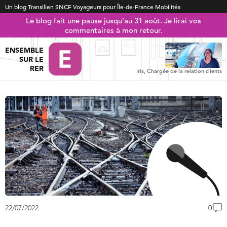
Un blog Transilien SNCF Voyageurs pour Île-de-France Mobilités
Le blog fait une pause jusqu’au 31 août. Je lirai vos
commentaires à mon retour.
ENSEMBLE
SUR LE
RER
Iris, Chargée de la relation clients
22/07/2022
0