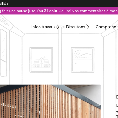
ilités
g fait une pause jusqu’au 31 août. Je lirai vos commentaires à mon 
Infos travaux
Discutons
Comprendre
e