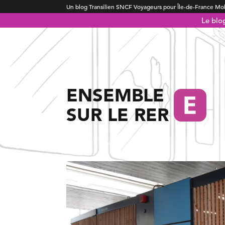
Un blog Transilien SNCF Voyageurs pour Île-de-France Mob
Le blo
ENSEMBLE
SUR LE RER