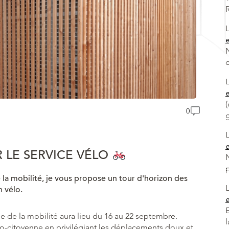
e
N
e
(
0
e
 LE SERVICE VÉLO
la mobilité, je vous propose un tour d'horizon des
n vélo.
e
 de la mobilité aura lieu du 16 au 22 septembre.
co-citoyenne en privilégiant les déplacements doux et