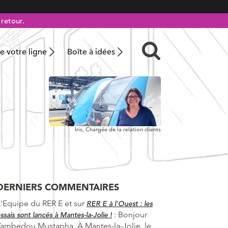
retour.
 votre ligne
Boîte à idées
Iris, Chargée de la relation clients
DERNIERS COMMENTAIRES
L'Equipe du RER E et
sur
RER E à l’Ouest : les
:
Bonjour
ssais sont lancés à Mantes-la-Jolie !
Tambedou Mustapha, À Mantes-la-Jolie, le