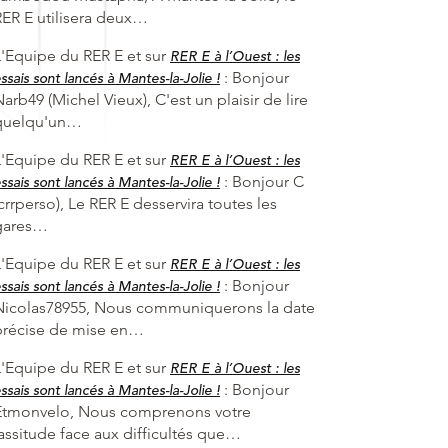
RER E utilisera deux…
L'Equipe du RER E et
sur
RER E à l’Ouest : les
:
Bonjour
ssais sont lancés à Mantes-la-Jolie !
arb49 (Michel Vieux), C'est un plaisir de lire
quelqu'un…
L'Equipe du RER E et
sur
RER E à l’Ouest : les
:
Bonjour C
ssais sont lancés à Mantes-la-Jolie !
crrperso), Le RER E desservira toutes les
gares…
L'Equipe du RER E et
sur
RER E à l’Ouest : les
:
Bonjour
ssais sont lancés à Mantes-la-Jolie !
Nicolas78955, Nous communiquerons la date
précise de mise en…
L'Equipe du RER E et
sur
RER E à l’Ouest : les
:
Bonjour
ssais sont lancés à Mantes-la-Jolie !
Etmonvelo, Nous comprenons votre
lassitude face aux difficultés que…