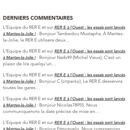
DERNIERS COMMENTAIRES
L'Equipe du RER E et
sur
RER E à l’Ouest : les essais sont lancés
:
Bonjour Tambedou Mustapha, À Mantes-
à Mantes-la-Jolie !
la-Jolie, le RER E utilisera deux…
L'Equipe du RER E et
sur
RER E à l’Ouest : les essais sont lancés
:
Bonjour Narb49 (Michel Vieux), C'est un
à Mantes-la-Jolie !
plaisir de lire quelqu'un…
L'Equipe du RER E et
sur
RER E à l’Ouest : les essais sont lancés
:
Bonjour C (crrperso), Le RER E desservira
à Mantes-la-Jolie !
toutes les gares…
L'Equipe du RER E et
sur
RER E à l’Ouest : les essais sont lancés
:
Bonjour Nicolas78955, Nous
à Mantes-la-Jolie !
communiquerons la date précise de mise en…
L'Equipe du RER E et
sur
RER E à l’Ouest : les essais sont lancés
:
Bonjour Etmonvelo, Nous comprenons
à Mantes-la-Jolie !