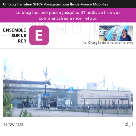
Un blog Transilien SNCF Voyageurs pour Île-de-France Mobilités
Le blog fait une pause jusqu’au 31 août. Je lirai vos
commentaires à mon retour.
ENSEMBLE
SUR LE
RER
Iris, Chargée de la relation clients
14/09/2023
0