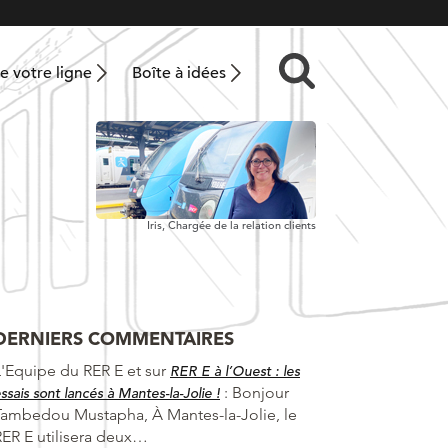
 votre ligne
Boîte à idées
Iris, Chargée de la relation clients
DERNIERS COMMENTAIRES
L'Equipe du RER E et
sur
RER E à l’Ouest : les
:
Bonjour
ssais sont lancés à Mantes-la-Jolie !
Tambedou Mustapha, À Mantes-la-Jolie, le
RER E utilisera deux…