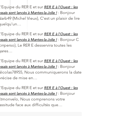
L'Equipe du RER E et
sur
RER E à l’Ouest : les
:
Bonjour
ssais sont lancés à Mantes-la-Jolie !
arb49 (Michel Vieux), C'est un plaisir de lire
quelqu'un…
L'Equipe du RER E et
sur
RER E à l’Ouest : les
:
Bonjour C
ssais sont lancés à Mantes-la-Jolie !
crrperso), Le RER E desservira toutes les
gares…
L'Equipe du RER E et
sur
RER E à l’Ouest : les
:
Bonjour
ssais sont lancés à Mantes-la-Jolie !
Nicolas78955, Nous communiquerons la date
précise de mise en…
L'Equipe du RER E et
sur
RER E à l’Ouest : les
:
Bonjour
ssais sont lancés à Mantes-la-Jolie !
Etmonvelo, Nous comprenons votre
lassitude face aux difficultés que…