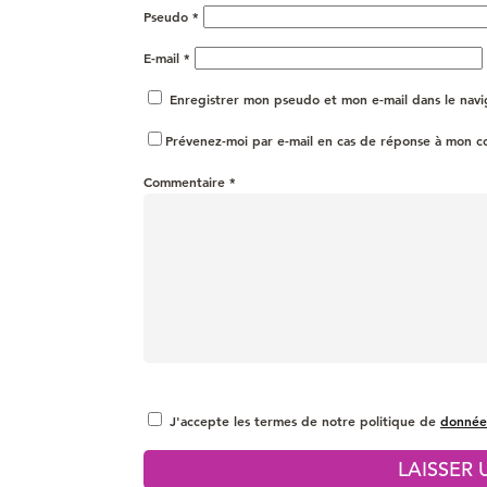
Pseudo
*
E-mail
*
Enregistrer mon pseudo et mon e-mail dans le nav
Prévenez-moi par e-mail en cas de réponse à mon 
Commentaire
*
J'accepte les termes de notre politique de
donnée