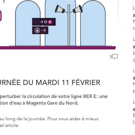
e
N
e
(
3
e
URNÉE DU MARDI 11 FÉVRIER
perturber la circulation de votre ligne RER E : une
ration d’eau à Magenta Gare du Nord.
e
au long de la journée. Pour vous aider à mieux
t article.