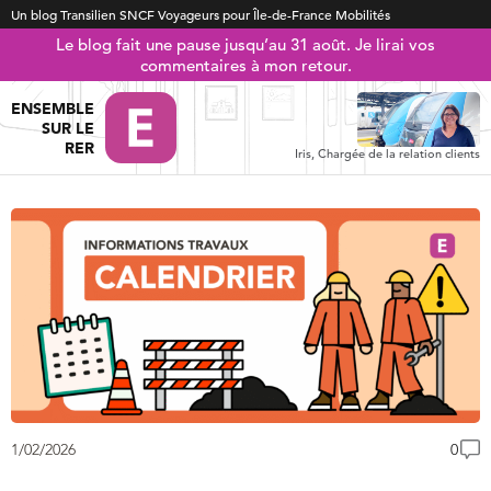
Un blog Transilien SNCF Voyageurs pour Île-de-France Mobilités
Le blog fait une pause jusqu’au 31 août. Je lirai vos
commentaires à mon retour.
ENSEMBLE
SUR LE
RER
Iris, Chargée de la relation clients
1/02/2026
0