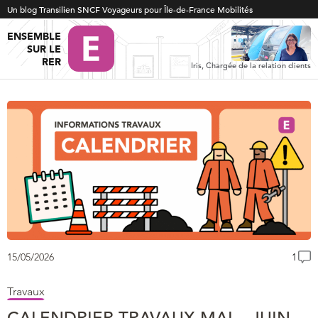
Un blog Transilien SNCF Voyageurs pour Île-de-France Mobilités
ENSEMBLE
SUR LE
RER
Iris, Chargée de la relation clients
15/05/2026
1
Travaux
CALENDRIER TRAVAUX MAI – JUIN