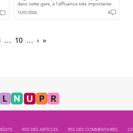
dans cette gare, à l'affluence très importante.
15/01/2026
4
3
…
10
…
›
»
RÉDITS
RSS DES ARTICLES
RSS DES COMMENTAIRES
CH