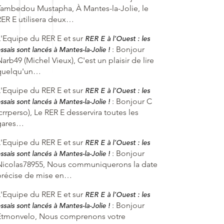
Tambedou Mustapha, À Mantes-la-Jolie, le
RER E utilisera deux…
L'Equipe du RER E et
sur
RER E à l’Ouest : les
:
Bonjour
ssais sont lancés à Mantes-la-Jolie !
arb49 (Michel Vieux), C'est un plaisir de lire
quelqu'un…
L'Equipe du RER E et
sur
RER E à l’Ouest : les
:
Bonjour C
ssais sont lancés à Mantes-la-Jolie !
crrperso), Le RER E desservira toutes les
gares…
L'Equipe du RER E et
sur
RER E à l’Ouest : les
:
Bonjour
ssais sont lancés à Mantes-la-Jolie !
Nicolas78955, Nous communiquerons la date
précise de mise en…
L'Equipe du RER E et
sur
RER E à l’Ouest : les
:
Bonjour
ssais sont lancés à Mantes-la-Jolie !
Etmonvelo, Nous comprenons votre